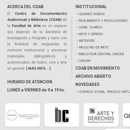
ACERCA DEL CDAB
INSTITUCIONAL
El
Centro de Documentación
QUIENES SOMOS
Audiovisual y Biblioteca (CDAB)
de
REGLAMENTO Y RESOLUCIONES
la
Facultad de Arte
es un espacio
CDAB: 10 AÑOS
que depende de la
Secretaría de
ARTE Y GÉNERO
Investigación y Posgrado
y nace con
ARTEXVER
la finalidad de resguardar la
FACULTAD DE ARTE
memoria institucional y preservar
BIBLIOTECA CENTRAL UNICEN
materiales bibliográficos y
UNICEN
audiovisuales de teatro, cine y arte
CDAB EN MOVIMIENTO
en general.
[ MÁS INFO... ]
ARCHIVO ABIERTO
HORARIO DE ATENCIÓN
NOVEDADES
LUNES a VIERNES de 9 a 19 hs.
CUIDADO SOCIAL. VÍNCULO VIRT