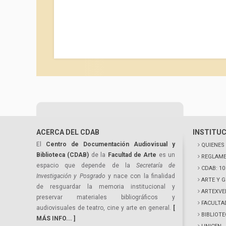
ACERCA DEL CDAB
INSTITU
El
Centro de Documentación Audiovisual y
QUIENES
Biblioteca (CDAB)
de la
Facultad de Arte
es un
REGLAME
espacio que depende de la
Secretaría de
CDAB: 1
Investigación y Posgrado
y nace con la finalidad
ARTE Y 
de resguardar la memoria institucional y
ARTEXVE
preservar materiales bibliográficos y
FACULTA
audiovisuales de teatro, cine y arte en general.
[
BIBLIOT
MÁS INFO... ]