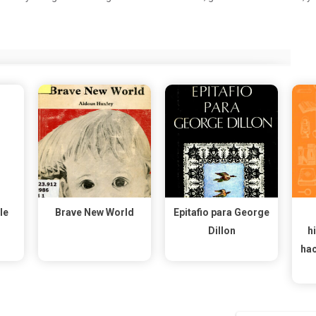
lle
Brave New World
Epitafio para George
Dillon
h
hac