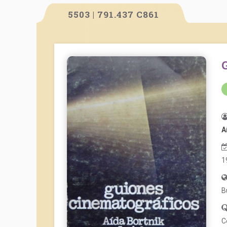
5503 | 791.437 C861
A
1
B
C