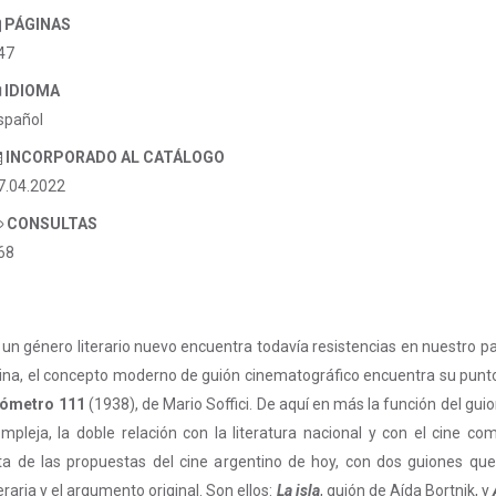
PÁGINAS
47
IDIOMA
spañol
INCORPORADO AL CATÁLOGO
7.04.2022
CONSULTAS
68
n género literario nuevo encuentra todavía resistencias en nuestro pa
tina, el concepto moderno de guión cinematográfico encuentra su punto 
lómetro 111
(1938), de Mario Soffici. De aquí en más la función del gui
mpleja, la doble relación con la literatura nacional y con el cine co
enta de las propuestas del cine argentino de hoy, con dos guiones que
eraria y el argumento original. Son ellos:
La isla
, guión de Aída Bortnik, y