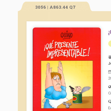
3056 | A863.44 Q7
J
2
C
E