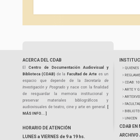
ACERCA DEL CDAB
INSTITU
El
Centro de Documentación Audiovisual y
QUIENES
Biblioteca (CDAB)
de la
Facultad de Arte
es un
REGLAME
espacio que depende de la
Secretaría de
CDAB: 1
Investigación y Posgrado
y nace con la finalidad
ARTE Y 
de resguardar la memoria institucional y
ARTEXVE
preservar materiales bibliográficos y
FACULTA
audiovisuales de teatro, cine y arte en general.
[
BIBLIOT
MÁS INFO... ]
UNICEN
CDAB EN
HORARIO DE ATENCIÓN
ARCHIVO 
LUNES a VIERNES de 9 a 19 hs.