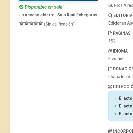
Buenos Aire
Disponible en sala
en
acceso abierto | Sala Raúl Echegaray
EDITORIA
Ediciones As
(Sin calificación)
PÁGINAS
152
IDIOMA
Español
DONACIÓ
Liliana Iriond
COLECCI
El acto
El acto
El acto
INCORPO