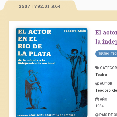
2507 | 792.01 K64
El actor en el Río de La Plata. De la colonia a
la inde
TEATRO | TEO
CATEGOR
Teatro
AUTOR
Teodoro Kle
AÑO
1984
PAÍS DE 