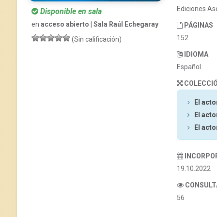
Ediciones As
Disponible en sala
en
acceso abierto | Sala Raúl Echegaray
PÁGINAS
152
(Sin calificación)
IDIOMA
Español
COLECCI
El acto
El acto
El acto
INCORPO
19.10.2022
CONSULT
56