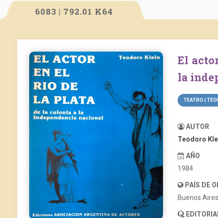
6083 | 792.01 K64
El actor en el Río de La Plata. De la colonia a
la inde
TEATRO | TEO
AUTOR
Teodoro Kle
AÑO
1984
PAÍS DE 
Buenos Aire
EDITORIA