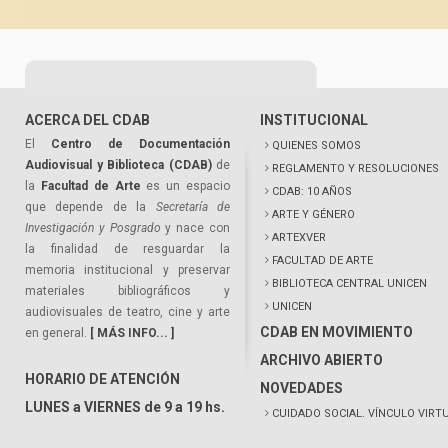
ACERCA DEL CDAB
INSTITUCIONAL
El
Centro de Documentación
QUIENES SOMOS
Audiovisual y Biblioteca (CDAB)
de
REGLAMENTO Y RESOLUCIONES
la
Facultad de Arte
es un espacio
CDAB: 10 AÑOS
que depende de la
Secretaría de
ARTE Y GÉNERO
Investigación y Posgrado
y nace con
ARTEXVER
la finalidad de resguardar la
FACULTAD DE ARTE
memoria institucional y preservar
BIBLIOTECA CENTRAL UNICEN
materiales bibliográficos y
UNICEN
audiovisuales de teatro, cine y arte
CDAB EN MOVIMIENTO
en general.
[ MÁS INFO... ]
ARCHIVO ABIERTO
HORARIO DE ATENCIÓN
NOVEDADES
LUNES a VIERNES de 9 a 19 hs.
CUIDADO SOCIAL. VÍNCULO VIRT