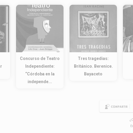
:
Concurso de Teatro
Tres tragedias:
r
Independiente:
Británico. Berenice.
“Córdoba en la
Bayaceto
independe...
¿C
E