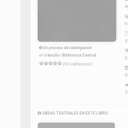
M
E
4
En proceso de catalogación
en
tránsito | Biblioteca Central
E
(Sin calificación)
0
5
OBRAS TEATRALES EN ESTE LIBRO: