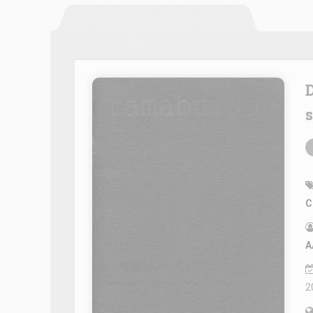
Dramaburdos #4: Mujer mirando el mar o paisaje
C
A
2