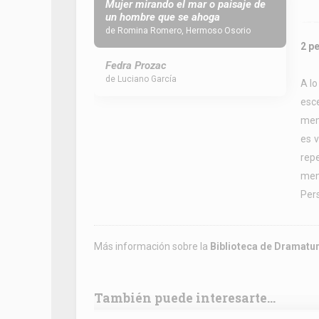
Mujer mirando el mar o paisaje de
un hombre que se ahoga
de Romina Romero, Hermoso Osorio
2 p
Fedra Prozac
de Luciano García
A lo
esc
memo
es v
rep
mem
Pers
Más información sobre la
Biblioteca de Dramatu
También puede interesarte...