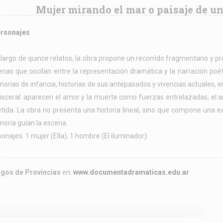
Mujer mirando el mar o paisaje de u
ersonajes
 largo de quince relatos, la obra propone un recorrido fragmentario y
enas que oscilan entre la representación dramática y la narración po
rias de infancia, historias de sus antepasados y vivencias actuales, 
isceral: aparecen el amor y la muerte como fuerzas entrelazadas, el a
etida. La obra no presenta una historia lineal, sino que compone una 
oria guían la escena.
onajes: 1 mujer (Ella), 1 hombre (El iluminador).
rgos de Provincias
en:
www.documentadramaticas.edu.ar