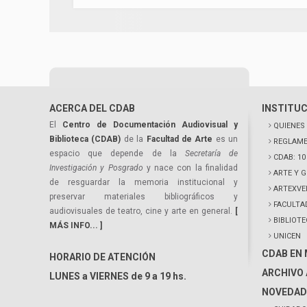
ACERCA DEL CDAB
INSTITU
El
Centro de Documentación Audiovisual y
QUIENES
Biblioteca (CDAB)
de la
Facultad de Arte
es un
REGLAME
espacio que depende de la
Secretaría de
CDAB: 1
Investigación y Posgrado
y nace con la finalidad
ARTE Y 
de resguardar la memoria institucional y
ARTEXVE
preservar materiales bibliográficos y
FACULTA
audiovisuales de teatro, cine y arte en general.
[
BIBLIOT
MÁS INFO... ]
UNICEN
CDAB EN
HORARIO DE ATENCIÓN
ARCHIVO 
LUNES a VIERNES de 9 a 19 hs.
NOVEDAD