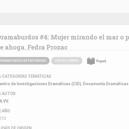
 de un hombre que
se ahoga. Fedra Prozac
DRAMATURGOS DE PROVINCIAS
TEATRO | OBRAS
CATEGORÍAS TEMÁTICAS
entro de Investigaciones Dramáticas (CID)
,
Documenta Dramáticas
AUTOR
A.VV.
AÑO
010
PAÍS DE ORIGEN