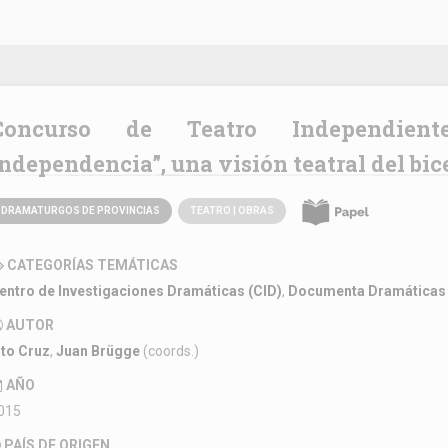
Córdoba en la
ndependencia”, una visión teatral del bi
DRAMATURGOS DE PROVINCIAS
TEATRO | OBRAS
CATEGORÍAS TEMÁTICAS
entro de Investigaciones Dramáticas (CID)
,
Documenta Dramáticas
AUTOR
ito Cruz
,
Juan Brügge
(coords.)
AÑO
015
PAÍS DE ORIGEN