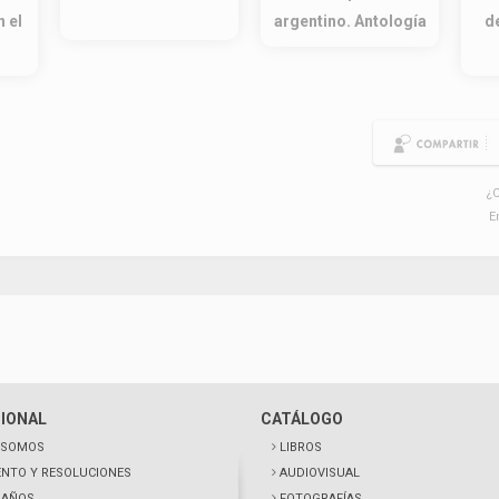
 el
argentino. Antología
de
¿C
E
CIONAL
CATÁLOGO
 SOMOS
LIBROS
NTO Y RESOLUCIONES
AUDIOVISUAL
0 AÑOS
FOTOGRAFÍAS