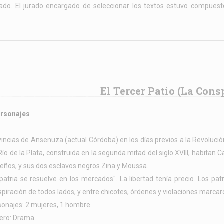
ado. El jurado encargado de seleccionar los textos estuvo compuesto
El Tercer Patio (La Cons
ersonajes
incias de Ansenuza (actual Córdoba) en los días previos a la Revoluci
Río de la Plata, construida en la segunda mitad del siglo XVIII, habitan
eños, y sus dos esclavos negros Zina y Moussa.
patria se resuelve en los mercados". La libertad tenía precio. Los pa
piración de todos lados, y entre chicotes, órdenes y violaciones marca
sonajes: 2 mujeres, 1 hombre.
ero: Drama.