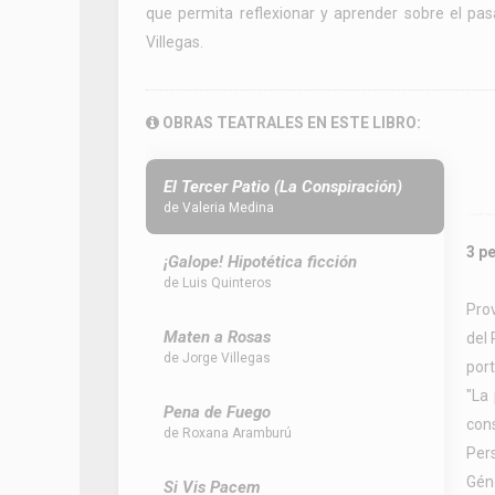
que permita reflexionar y aprender sobre el pas
Villegas.
OBRAS TEATRALES EN ESTE LIBRO:
El Tercer Patio (La Conspiración)
de Valeria Medina
3 p
¡Galope! Hipotética ficción
de Luis Quinteros
Prov
Maten a Rosas
del 
de Jorge Villegas
port
"La 
Pena de Fuego
cons
de Roxana Aramburú
Per
Gén
Si Vis Pacem