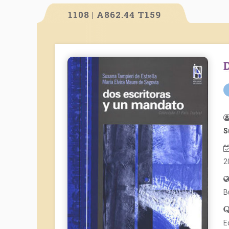
1108 | A862.44 T159
S
2
B
E