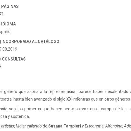
PÁGINAS
71
IDIOMA
spañol
INCORPORADO AL CATÁLOGO
9.08.2019
CONSULTAS
3
 del género que aspira a la representación, parece haber desalenta
teatral hasta bien avanzado el siglo XX, mientras que en otros géneros 
ovia
son las primeras que hacen sentir su voz en el campo de la escri
iosa y sostenida.
 artistas
;
Matar callando
de
Susana Tampieri
y
El teorema
;
Alfonsina
;
Adi