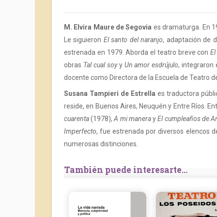
M. Elvira Maure de Segovia
es dramaturga. En 1
Le siguieron
El santo del naranjo
, adaptación de 
estrenada en 1979. Aborda el teatro breve con
El
obras
Tal cual soy
y
Un amor esdrújulo
, integraron 
docente como Directora de la Escuela de Teatro de
Susana Tampieri de Estrella
es traductora públi
reside, en Buenos Aires, Neuquén y Entre Ríos. En
cuarenta
(1978),
A mi manera
y
El cumpleaños de A
Imperfecto
, fue estrenada por diversos elencos de
numerosas distinciones.
También puede interesarte...