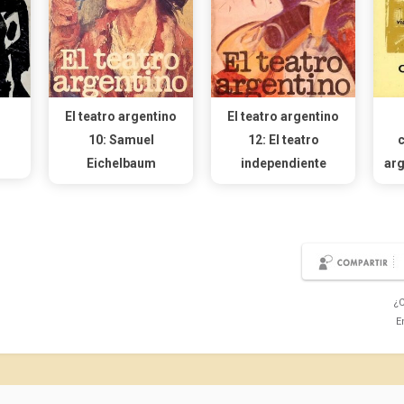
El teatro argentino
El teatro argentino
10: Samuel
12: El teatro
Eichelbaum
independiente
arg
¿C
E