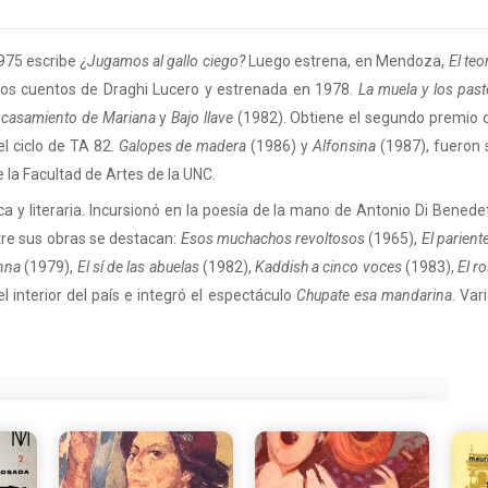
975 escribe
¿Jugamos al gallo ciego?
Luego estrena, en Mendoza,
El te
dos cuentos de Draghi Lucero y estrenada en 1978.
La muela y los past
 casamiento de Mariana
y
Bajo llave
(1982). Obtiene el segundo premio d
el ciclo de TA 82.
Galopes de madera
(1986) y
Alfonsina
(1987), fueron
 la Facultad de Artes de la UNC.
ca y literaria. Incursionó en la poesía de la mano de Antonio Di Ben
tre sus obras se destacan:
Esos muchachos revoltosos
(1965),
El parient
nna
(1979),
El sí de las abuelas
(1982),
Kaddish a cinco voces
(1983),
El r
l interior del país e integró el espectáculo
Chupate esa mandarina
. Var