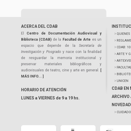
ACERCA DEL CDAB
INSTITU
El
Centro de Documentación Audiovisual y
QUIENES
Biblioteca (CDAB)
de la
Facultad de Arte
es un
REGLAME
espacio que depende de la
Secretaría de
CDAB: 1
Investigación y Posgrado
y nace con la finalidad
ARTE Y 
de resguardar la memoria institucional y
ARTEXVE
preservar materiales bibliográficos y
FACULTA
audiovisuales de teatro, cine y arte en general.
[
BIBLIOT
MÁS INFO... ]
UNICEN
CDAB EN
HORARIO DE ATENCIÓN
ARCHIVO 
LUNES a VIERNES de 9 a 19 hs.
NOVEDAD
CUIDADO