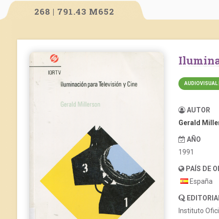
268 | 791.43 M652
Ilumin
AUDIOVISUAL 
AUTOR
Gerald Mill
AÑO
1991
PAÍS DE 
España
EDITORIA
Instituto Ofi