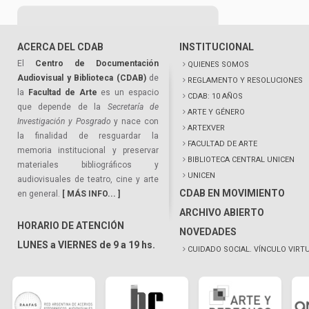
ACERCA DEL CDAB
INSTITUCIONAL
El
Centro de Documentación
QUIENES SOMOS
Audiovisual y Biblioteca (CDAB)
de
REGLAMENTO Y RESOLUCIONES
la
Facultad de Arte
es un espacio
CDAB: 10 AÑOS
que depende de la
Secretaría de
ARTE Y GÉNERO
Investigación y Posgrado
y nace con
ARTEXVER
la finalidad de resguardar la
FACULTAD DE ARTE
memoria institucional y preservar
BIBLIOTECA CENTRAL UNICEN
materiales bibliográficos y
UNICEN
audiovisuales de teatro, cine y arte
CDAB EN MOVIMIENTO
en general.
[ MÁS INFO... ]
ARCHIVO ABIERTO
HORARIO DE ATENCIÓN
NOVEDADES
LUNES a VIERNES de 9 a 19 hs.
CUIDADO SOCIAL. VÍNCULO VIRT