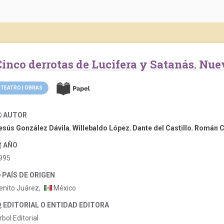
Cinco derrotas de Lucifera y Satanás. Nue
TEATRO | OBRAS
AUTOR
esús González Dávila
,
Willebaldo López
,
Dante del Castillo
,
Román C
AÑO
995
PAÍS DE ORIGEN
enito Juárez,
México
EDITORIAL O ENTIDAD EDITORA
rbol Editorial