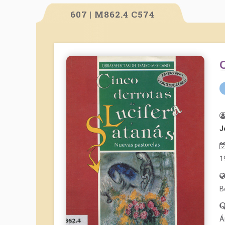
607 | M862.4 C574
J
1
B
Á