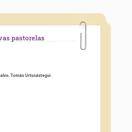
vas pastorelas
alvo
,
Tomás Urtusástegui