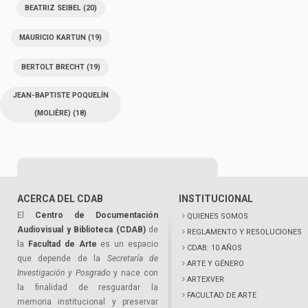
BEATRIZ SEIBEL
(20)
MAURICIO KARTUN
(19)
BERTOLT BRECHT
(19)
JEAN-BAPTISTE POQUELÍN
(MOLIÈRE)
(18)
ACERCA DEL CDAB
INSTITUCIONAL
El
Centro de Documentación
QUIENES SOMOS
Audiovisual y Biblioteca (CDAB)
de
REGLAMENTO Y RESOLUCIONES
la
Facultad de Arte
es un espacio
CDAB: 10 AÑOS
que depende de la
Secretaría de
ARTE Y GÉNERO
Investigación y Posgrado
y nace con
ARTEXVER
la finalidad de resguardar la
FACULTAD DE ARTE
memoria institucional y preservar