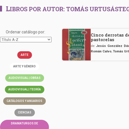
L
IBROS POR AUTOR:
TOMÁS URTUSÁSTE
Ordenar catálogo por:
Cinco derrotas d
pastorelas
de
Jesús González Dáv
Román Calvo
,
Tomás Urt
ARTE
ARTE Y GÉNERO
AUDIOVISUAL | OBRAS
AUDIOVISUAL | TEORÍA
CATÁLOGOS Y ANUARIOS
CIENCIAS
DRAMATURGOS DE