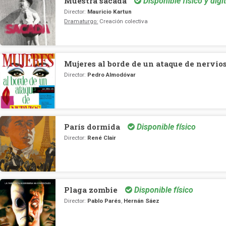
Muestra sacada
Disponible físico y digit
Director:
Mauricio Kartun
Dramaturgo:
Creación colectiva
Mujeres al borde de un ataque de nervio
Director:
Pedro Almodóvar
París dormida
Disponible físico
Director:
René Clair
Plaga zombie
Disponible físico
Director:
Pablo Parés
,
Hernán Sáez