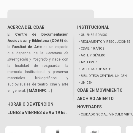
ACERCA DEL CDAB
INSTITUCIONAL
El
Centro de Documentación
QUIENES SOMOS
Audiovisual y Biblioteca (CDAB)
de
REGLAMENTO Y RESOLUCIONES
la
Facultad de Arte
es un espacio
CDAB: 10 AÑOS
que depende de la
Secretaría de
ARTE Y GÉNERO
Investigación y Posgrado
y nace con
ARTEXVER
la finalidad de resguardar la
FACULTAD DE ARTE
memoria institucional y preservar
BIBLIOTECA CENTRAL UNICEN
materiales bibliográficos y
UNICEN
audiovisuales de teatro, cine y arte
CDAB EN MOVIMIENTO
en general.
[ MÁS INFO... ]
ARCHIVO ABIERTO
HORARIO DE ATENCIÓN
NOVEDADES
LUNES a VIERNES de 9 a 19 hs.
CUIDADO SOCIAL. VÍNCULO VIRT