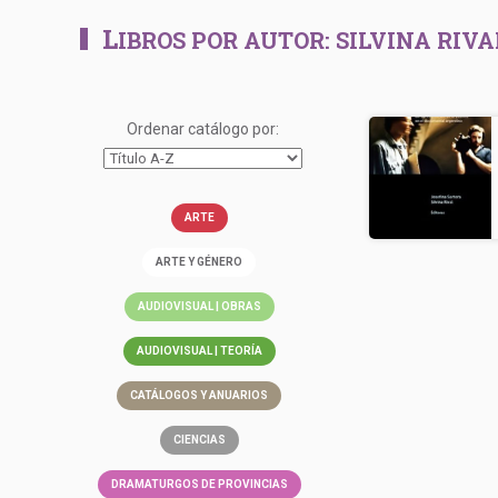
L
IBROS POR AUTOR:
SILVINA RIVA
Ordenar catálogo por:
ARTE
ARTE Y GÉNERO
AUDIOVISUAL | OBRAS
AUDIOVISUAL | TEORÍA
CATÁLOGOS Y ANUARIOS
CIENCIAS
DRAMATURGOS DE PROVINCIAS