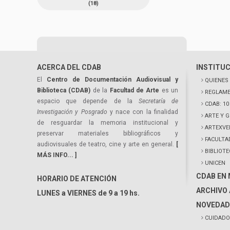
(18)
ACERCA DEL CDAB
INSTITU
El
Centro de Documentación Audiovisual y
QUIENES
Biblioteca (CDAB)
de la
Facultad de Arte
es un
REGLAME
espacio que depende de la
Secretaría de
CDAB: 1
Investigación y Posgrado
y nace con la finalidad
ARTE Y 
de resguardar la memoria institucional y
ARTEXVE
preservar materiales bibliográficos y
FACULTA
audiovisuales de teatro, cine y arte en general.
[
BIBLIOT
MÁS INFO... ]
UNICEN
CDAB EN
HORARIO DE ATENCIÓN
ARCHIVO 
LUNES a VIERNES de 9 a 19 hs.
NOVEDAD
CUIDADO