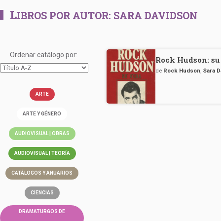
L
IBROS POR AUTOR:
SARA DAVIDSON
Ordenar catálogo por:
Rock Hudson: su
de
Rock Hudson
,
Sara 
ARTE
ARTE Y GÉNERO
AUDIOVISUAL | OBRAS
AUDIOVISUAL | TEORÍA
CATÁLOGOS Y ANUARIOS
CIENCIAS
DRAMATURGOS DE