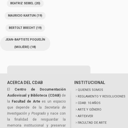
BEATRIZ SEIBEL
(20)
MAURICIO KARTUN
(19)
BERTOLT BRECHT
(19)
JEAN-BAPTISTE POQUELÍN
(MOLIÈRE)
(18)
ACERCA DEL CDAB
INSTITUCIONAL
El
Centro de Documentación
QUIENES SOMOS
Audiovisual y Biblioteca (CDAB)
de
REGLAMENTO Y RESOLUCIONES
la
Facultad de Arte
es un espacio
CDAB: 10 AÑOS
que depende de la
Secretaría de
ARTE Y GÉNERO
Investigación y Posgrado
y nace con
ARTEXVER
la finalidad de resguardar la
FACULTAD DE ARTE
memoria institucional y preservar