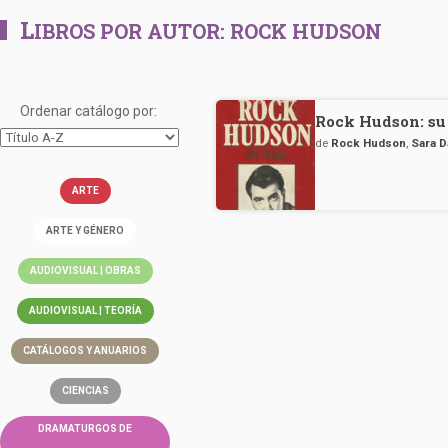
L
IBROS POR AUTOR:
ROCK HUDSON
Ordenar catálogo por:
Rock Hudson: su
de
Rock Hudson
,
Sara 
ARTE
ARTE Y GÉNERO
AUDIOVISUAL | OBRAS
AUDIOVISUAL | TEORÍA
CATÁLOGOS Y ANUARIOS
CIENCIAS
DRAMATURGOS DE