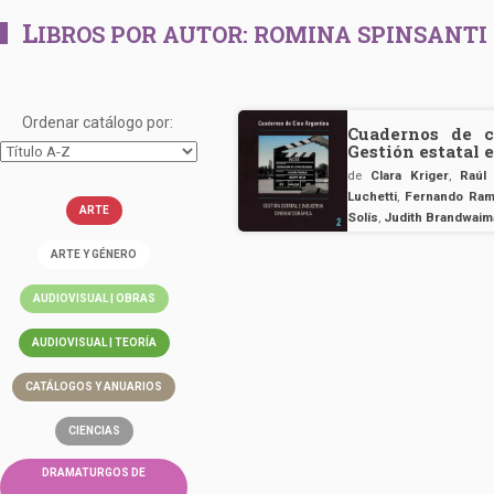
L
IBROS POR AUTOR:
ROMINA SPINSANTI
Ordenar catálogo por:
Cuadernos de c
Gestión estatal 
de
Clara Kriger
,
Raúl
Luchetti
,
Fernando Ram
ARTE
Solís
,
Judith Brandwaim
ARTE Y GÉNERO
AUDIOVISUAL | OBRAS
AUDIOVISUAL | TEORÍA
CATÁLOGOS Y ANUARIOS
CIENCIAS
DRAMATURGOS DE