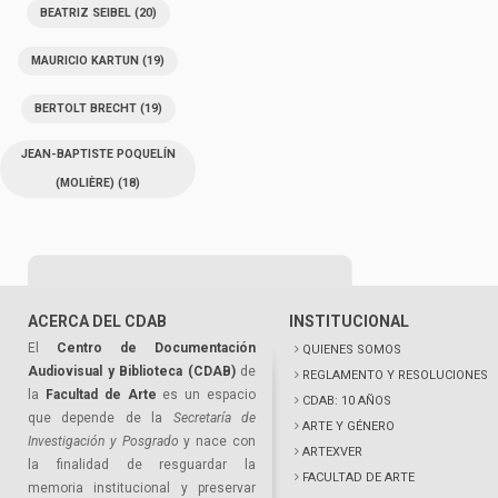
BEATRIZ SEIBEL
(20)
MAURICIO KARTUN
(19)
BERTOLT BRECHT
(19)
JEAN-BAPTISTE POQUELÍN
(MOLIÈRE)
(18)
ACERCA DEL CDAB
INSTITUCIONAL
El
Centro de Documentación
QUIENES SOMOS
Audiovisual y Biblioteca (CDAB)
de
REGLAMENTO Y RESOLUCIONES
la
Facultad de Arte
es un espacio
CDAB: 10 AÑOS
que depende de la
Secretaría de
ARTE Y GÉNERO
Investigación y Posgrado
y nace con
ARTEXVER
la finalidad de resguardar la
FACULTAD DE ARTE
memoria institucional y preservar