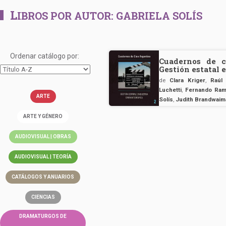
L
IBROS POR AUTOR:
GABRIELA SOLÍS
Ordenar catálogo por:
Cuadernos de c
Gestión estatal 
de
Clara Kriger
,
Raúl
Luchetti
,
Fernando Ram
ARTE
Solís
,
Judith Brandwaim
ARTE Y GÉNERO
AUDIOVISUAL | OBRAS
AUDIOVISUAL | TEORÍA
CATÁLOGOS Y ANUARIOS
CIENCIAS
DRAMATURGOS DE