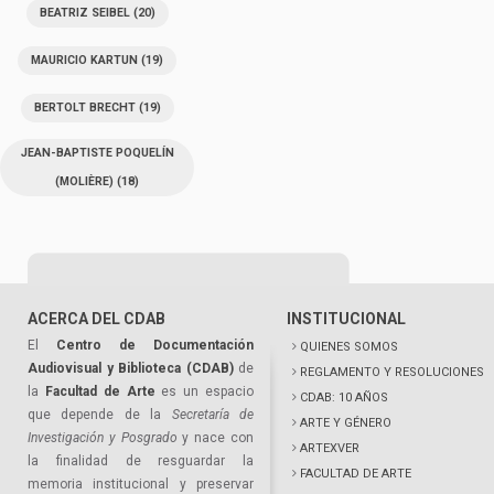
BEATRIZ SEIBEL
(20)
MAURICIO KARTUN
(19)
BERTOLT BRECHT
(19)
JEAN-BAPTISTE POQUELÍN
(MOLIÈRE)
(18)
ACERCA DEL CDAB
INSTITUCIONAL
El
Centro de Documentación
QUIENES SOMOS
Audiovisual y Biblioteca (CDAB)
de
REGLAMENTO Y RESOLUCIONES
la
Facultad de Arte
es un espacio
CDAB: 10 AÑOS
que depende de la
Secretaría de
ARTE Y GÉNERO
Investigación y Posgrado
y nace con
ARTEXVER
la finalidad de resguardar la
FACULTAD DE ARTE
memoria institucional y preservar