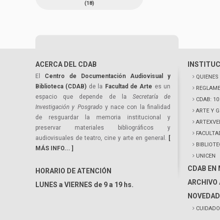
(18)
ACERCA DEL CDAB
INSTITU
El
Centro de Documentación Audiovisual y
QUIENES
Biblioteca (CDAB)
de la
Facultad de Arte
es un
REGLAME
espacio que depende de la
Secretaría de
CDAB: 1
Investigación y Posgrado
y nace con la finalidad
ARTE Y 
de resguardar la memoria institucional y
ARTEXVE
preservar materiales bibliográficos y
FACULTA
audiovisuales de teatro, cine y arte en general.
[
BIBLIOT
MÁS INFO... ]
UNICEN
CDAB EN
HORARIO DE ATENCIÓN
ARCHIVO 
LUNES a VIERNES de 9 a 19 hs.
NOVEDAD
CUIDADO