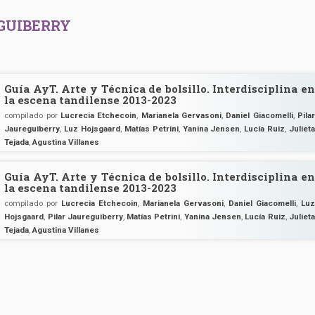
GUIBERRY
Guía AyT. Arte y Técnica de bolsillo. Interdisciplina en
la escena tandilense 2013-2023
compilado por
Lucrecia Etchecoin
,
Marianela Gervasoni
,
Daniel Giacomelli
,
Pila
Jaureguiberry
,
Luz Hojsgaard
,
Matías Petrini
,
Yanina Jensen
,
Lucía Ruiz
,
Juliet
Tejada
,
Agustina Villanes
Guía AyT. Arte y Técnica de bolsillo. Interdisciplina en
la escena tandilense 2013-2023
compilado por
Lucrecia Etchecoin
,
Marianela Gervasoni
,
Daniel Giacomelli
,
Lu
Hojsgaard
,
Pilar Jaureguiberry
,
Matías Petrini
,
Yanina Jensen
,
Lucía Ruiz
,
Julieta
Tejada
,
Agustina Villanes