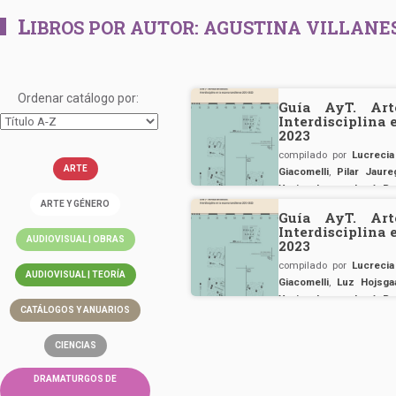
L
IBROS POR AUTOR:
AGUSTINA VILLANE
Ordenar catálogo por:
Guía AyT. Art
Interdisciplina 
2023
compilado por
Lucrecia
ARTE
Giacomelli
,
Pilar Jaure
Yanina Jensen
,
Lucía Ru
ARTE Y GÉNERO
Guía AyT. Art
Interdisciplina 
AUDIOVISUAL | OBRAS
2023
compilado por
Lucrecia
AUDIOVISUAL | TEORÍA
Giacomelli
,
Luz Hojsga
Yanina Jensen
,
Lucía Ru
CATÁLOGOS Y ANUARIOS
CIENCIAS
DRAMATURGOS DE