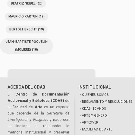
BEATRIZ SEIBEL
(20)
MAURICIO KARTUN
(19)
BERTOLT BRECHT
(19)
JEAN-BAPTISTE POQUELÍN
(MOLIÈRE)
(18)
ACERCA DEL CDAB
INSTITUCIONAL
El
Centro de Documentación
QUIENES SOMOS
Audiovisual y Biblioteca (CDAB)
de
REGLAMENTO Y RESOLUCIONES
la
Facultad de Arte
es un espacio
CDAB: 10 AÑOS
que depende de la
Secretaría de
ARTE Y GÉNERO
Investigación y Posgrado
y nace con
ARTEXVER
la finalidad de resguardar la
FACULTAD DE ARTE
memoria institucional y preservar