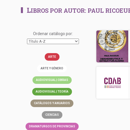
L
IBROS POR AUTOR:
PAUL RICOEU
Ordenar catálogo por:
ARTE
ARTE Y GÉNERO
AUDIOVISUAL | OBRAS
AUDIOVISUAL | TEORÍA
CATÁLOGOS Y ANUARIOS
CIENCIAS
DRAMATURGOS DE PROVINCIAS