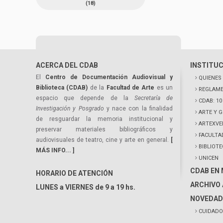
(18)
ACERCA DEL CDAB
INSTITU
El
Centro de Documentación Audiovisual y
QUIENES
Biblioteca (CDAB)
de la
Facultad de Arte
es un
REGLAME
espacio que depende de la
Secretaría de
CDAB: 1
Investigación y Posgrado
y nace con la finalidad
ARTE Y 
de resguardar la memoria institucional y
ARTEXVE
preservar materiales bibliográficos y
FACULTA
audiovisuales de teatro, cine y arte en general.
[
BIBLIOT
MÁS INFO... ]
UNICEN
CDAB EN
HORARIO DE ATENCIÓN
ARCHIVO 
LUNES a VIERNES de 9 a 19 hs.
NOVEDAD
CUIDADO