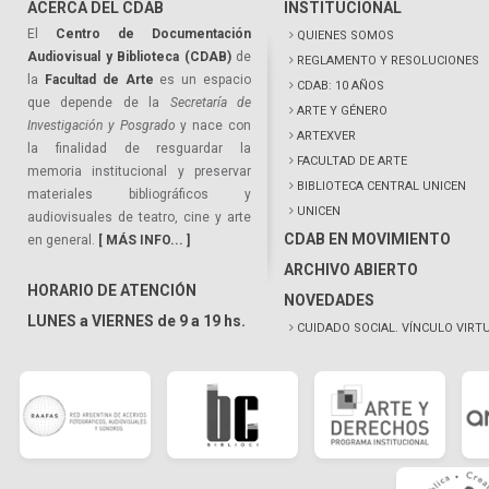
ACERCA DEL CDAB
INSTITUCIONAL
El
Centro de Documentación
QUIENES SOMOS
Audiovisual y Biblioteca (CDAB)
de
REGLAMENTO Y RESOLUCIONES
la
Facultad de Arte
es un espacio
CDAB: 10 AÑOS
que depende de la
Secretaría de
ARTE Y GÉNERO
Investigación y Posgrado
y nace con
ARTEXVER
la finalidad de resguardar la
FACULTAD DE ARTE
memoria institucional y preservar
BIBLIOTECA CENTRAL UNICEN
materiales bibliográficos y
UNICEN
audiovisuales de teatro, cine y arte
CDAB EN MOVIMIENTO
en general.
[ MÁS INFO... ]
ARCHIVO ABIERTO
HORARIO DE ATENCIÓN
NOVEDADES
LUNES a VIERNES de 9 a 19 hs.
CUIDADO SOCIAL. VÍNCULO VIRT