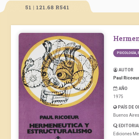
51 | 121.68 R541
Herme
PSICOLOGÍA, 
AUTOR
Paul Ricoeu
AÑO
1975
PAÍS DE 
Buenos Aire
EDITORIA
Ediciones Me