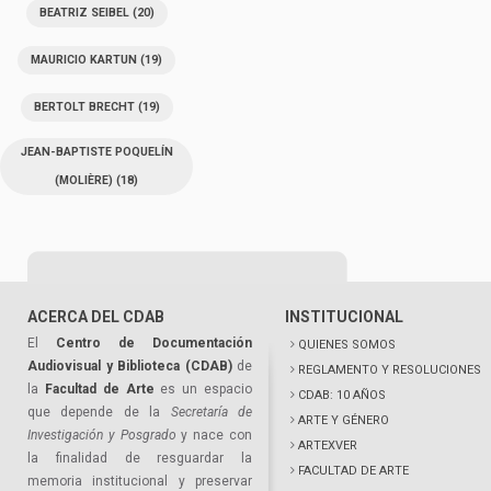
BEATRIZ SEIBEL
(20)
MAURICIO KARTUN
(19)
BERTOLT BRECHT
(19)
JEAN-BAPTISTE POQUELÍN
(MOLIÈRE)
(18)
ACERCA DEL CDAB
INSTITUCIONAL
El
Centro de Documentación
QUIENES SOMOS
Audiovisual y Biblioteca (CDAB)
de
REGLAMENTO Y RESOLUCIONES
la
Facultad de Arte
es un espacio
CDAB: 10 AÑOS
que depende de la
Secretaría de
ARTE Y GÉNERO
Investigación y Posgrado
y nace con
ARTEXVER
la finalidad de resguardar la
FACULTAD DE ARTE
memoria institucional y preservar