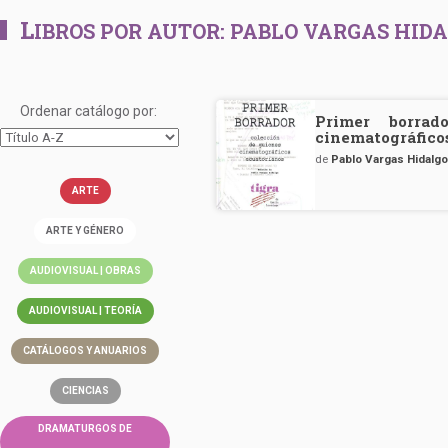
L
IBROS POR AUTOR:
PABLO VARGAS HID
Ordenar catálogo por:
Primer borrad
cinematográfico
de
Pablo Vargas Hidalg
ARTE
ARTE Y GÉNERO
AUDIOVISUAL | OBRAS
AUDIOVISUAL | TEORÍA
CATÁLOGOS Y ANUARIOS
CIENCIAS
DRAMATURGOS DE