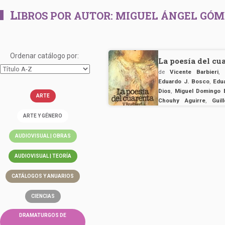
L
IBROS POR AUTOR:
MIGUEL ÁNGEL GÓM
Ordenar catálogo por:
La poesía del cu
de
Vicente Barbieri
,
Eduardo J. Bosco
,
Edu
Dios
,
Miguel Domingo 
ARTE
Chouhy Aguirre
,
Guil
Moreno
,
Juan Gregori
ARTE Y GÉNERO
Ángel Gómez
,
David M
Juan Rodolfo Wilcock
AUDIOVISUAL | OBRAS
Calvetti
,
Mario Busignan
Nicandro Pereyra
,
Juan
AUDIOVISUAL | TEORÍA
Esteban Agüero
,
José
González
,
Raúl Amaral
,
CATÁLOGOS Y ANUARIOS
León
,
Juan Enrique 
Pellegrini
,
Edgar Bayle
Enrique Molina
,
Olga O
CIENCIAS
Lellis
,
Atilio Jorge Cast
DRAMATURGOS DE