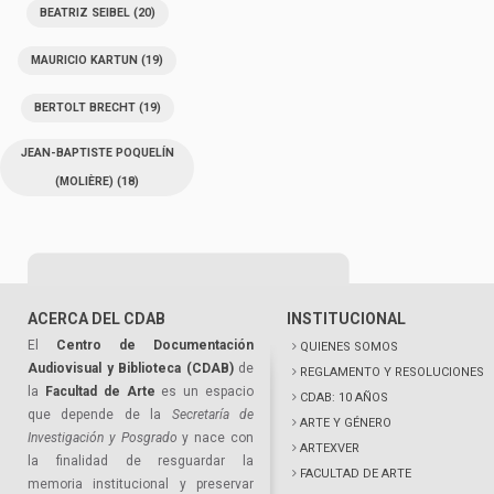
BEATRIZ SEIBEL
(20)
MAURICIO KARTUN
(19)
BERTOLT BRECHT
(19)
JEAN-BAPTISTE POQUELÍN
(MOLIÈRE)
(18)
ACERCA DEL CDAB
INSTITUCIONAL
El
Centro de Documentación
QUIENES SOMOS
Audiovisual y Biblioteca (CDAB)
de
REGLAMENTO Y RESOLUCIONES
la
Facultad de Arte
es un espacio
CDAB: 10 AÑOS
que depende de la
Secretaría de
ARTE Y GÉNERO
Investigación y Posgrado
y nace con
ARTEXVER
la finalidad de resguardar la
FACULTAD DE ARTE
memoria institucional y preservar