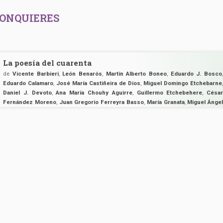
JONQUIERES
La poesía del cuarenta
de
Vicente Barbieri
,
León Benarós
,
Martín Alberto Boneo
,
Eduardo J. Bosco
Eduardo Calamaro
,
José María Castiñeira de Dios
,
Miguel Domingo Etchebarne
Daniel J. Devoto
,
Ana María Chouhy Aguirre
,
Guillermo Etchebehere
,
Césa
Fernández Moreno
,
Juan Gregorio Ferreyra Basso
,
María Granata
,
Miguel Ánge
Gómez
,
David Martínez
,
César Rosales
,
Roberto Painé
,
Juan Rodolfo Wilcock
Manuel J. Castilla
,
Raúl Galán
,
Jorge Calvetti
,
Mario Busignani
,
Raúl Araoz
Anzoategui
,
Andrés Fidalgo
,
Nicandro Pereyra
,
Juan L. Ortiz
,
Carlos Alberto
Álvarez
,
Antonio Esteban Agüero
,
José María Fernández Unsain
,
Alfonso Sol
González
,
Raúl Amaral
,
Alberto Ponce de León
,
Horacio Ponce de León
,
Jua
Enrique Acuña
,
Francisco Tomat Guido
,
Aldo Pellegrini
,
Edgar Bayley
,
Eduardo A
Jonquieres
,
Alberto Girri
,
Enrique Molina
,
Olga Orozco
,
José Portogalo
,
Mari
Jorge De Lellis
,
Atilio Jorge Castelpoggi