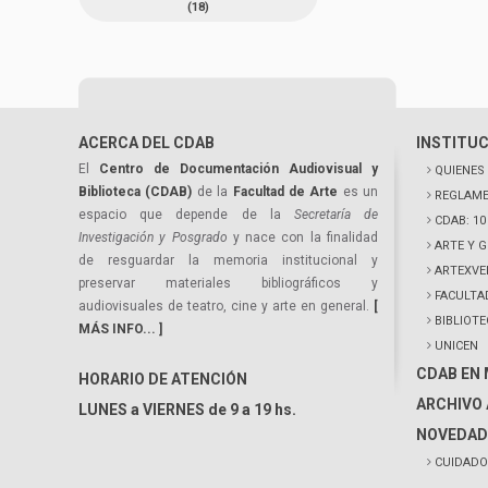
(18)
ACERCA DEL CDAB
INSTITU
El
Centro de Documentación Audiovisual y
QUIENES
Biblioteca (CDAB)
de la
Facultad de Arte
es un
REGLAME
espacio que depende de la
Secretaría de
CDAB: 1
Investigación y Posgrado
y nace con la finalidad
ARTE Y 
de resguardar la memoria institucional y
ARTEXVE
preservar materiales bibliográficos y
FACULTA
audiovisuales de teatro, cine y arte en general.
[
BIBLIOT
MÁS INFO... ]
UNICEN
CDAB EN
HORARIO DE ATENCIÓN
ARCHIVO 
LUNES a VIERNES de 9 a 19 hs.
NOVEDAD
CUIDADO