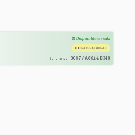
Disponible en sala
,
LITERATURA | OBRAS
,
r
3007 / A861.4 B348
Solicitar por:
l
,
á
n
.
o