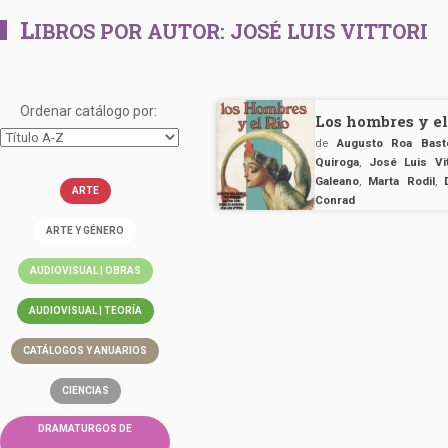
L
IBROS POR AUTOR:
JOSÉ LUIS VITTORI
Ordenar catálogo por:
Los hombres y el
de
Augusto Roa Bast
Quiroga
,
José Luis Vit
Galeano
,
Marta Rodil
,
ARTE
Conrad
ARTE Y GÉNERO
AUDIOVISUAL | OBRAS
AUDIOVISUAL | TEORÍA
CATÁLOGOS Y ANUARIOS
CIENCIAS
DRAMATURGOS DE