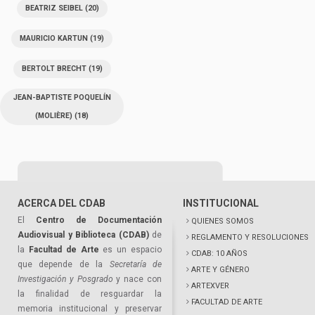
BEATRIZ SEIBEL
(20)
MAURICIO KARTUN
(19)
BERTOLT BRECHT
(19)
JEAN-BAPTISTE POQUELÍN
(MOLIÈRE)
(18)
ACERCA DEL CDAB
INSTITUCIONAL
El
Centro de Documentación
QUIENES SOMOS
Audiovisual y Biblioteca (CDAB)
de
REGLAMENTO Y RESOLUCIONES
la
Facultad de Arte
es un espacio
CDAB: 10 AÑOS
que depende de la
Secretaría de
ARTE Y GÉNERO
Investigación y Posgrado
y nace con
ARTEXVER
la finalidad de resguardar la
FACULTAD DE ARTE
memoria institucional y preservar