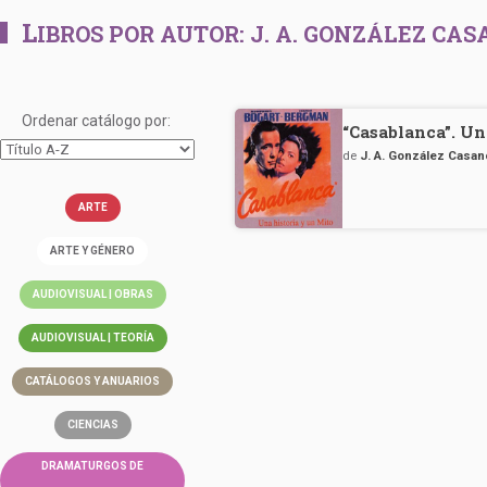
L
IBROS POR AUTOR:
J. A. GONZÁLEZ CA
Ordenar catálogo por:
“Casablanca”. Un
de
J. A. González Casa
ARTE
ARTE Y GÉNERO
AUDIOVISUAL | OBRAS
AUDIOVISUAL | TEORÍA
CATÁLOGOS Y ANUARIOS
CIENCIAS
DRAMATURGOS DE