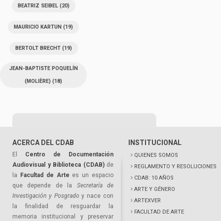
BEATRIZ SEIBEL
(20)
MAURICIO KARTUN
(19)
BERTOLT BRECHT
(19)
JEAN-BAPTISTE POQUELÍN
(MOLIÈRE)
(18)
ACERCA DEL CDAB
INSTITUCIONAL
El
Centro de Documentación
QUIENES SOMOS
Audiovisual y Biblioteca (CDAB)
de
REGLAMENTO Y RESOLUCIONES
la
Facultad de Arte
es un espacio
CDAB: 10 AÑOS
que depende de la
Secretaría de
ARTE Y GÉNERO
Investigación y Posgrado
y nace con
ARTEXVER
la finalidad de resguardar la
FACULTAD DE ARTE
memoria institucional y preservar