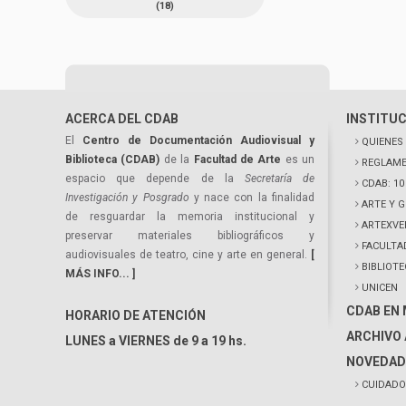
(18)
ACERCA DEL CDAB
INSTITU
El
Centro de Documentación Audiovisual y
QUIENES
Biblioteca (CDAB)
de la
Facultad de Arte
es un
REGLAME
espacio que depende de la
Secretaría de
CDAB: 1
Investigación y Posgrado
y nace con la finalidad
ARTE Y 
de resguardar la memoria institucional y
ARTEXVE
preservar materiales bibliográficos y
FACULTA
audiovisuales de teatro, cine y arte en general.
[
BIBLIOT
MÁS INFO... ]
UNICEN
CDAB EN
HORARIO DE ATENCIÓN
ARCHIVO 
LUNES a VIERNES de 9 a 19 hs.
NOVEDAD
CUIDADO