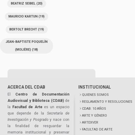
BEATRIZ SEIBEL
(20)
MAURICIO KARTUN
(19)
BERTOLT BRECHT
(19)
JEAN-BAPTISTE POQUELÍN
(MOLIÈRE)
(18)
ACERCA DEL CDAB
INSTITUCIONAL
El
Centro de Documentación
QUIENES SOMOS
Audiovisual y Biblioteca (CDAB)
de
REGLAMENTO Y RESOLUCIONES
la
Facultad de Arte
es un espacio
CDAB: 10 AÑOS
que depende de la
Secretaría de
ARTE Y GÉNERO
Investigación y Posgrado
y nace con
ARTEXVER
la finalidad de resguardar la
FACULTAD DE ARTE
memoria institucional y preservar