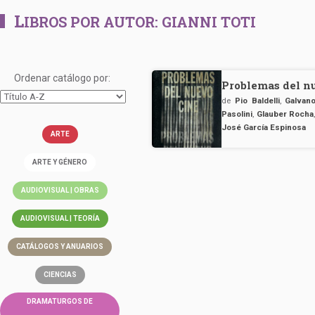
L
IBROS POR AUTOR:
GIANNI TOTI
Ordenar catálogo por:
Problemas del n
de
Pio Baldelli
,
Galvano
Pasolini
,
Glauber Rocha
José García Espinosa
ARTE
ARTE Y GÉNERO
AUDIOVISUAL | OBRAS
AUDIOVISUAL | TEORÍA
CATÁLOGOS Y ANUARIOS
CIENCIAS
DRAMATURGOS DE