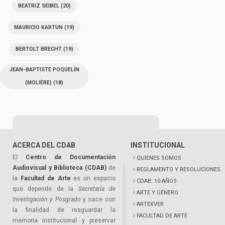
BEATRIZ SEIBEL
(20)
MAURICIO KARTUN
(19)
BERTOLT BRECHT
(19)
JEAN-BAPTISTE POQUELÍN
(MOLIÈRE)
(18)
ACERCA DEL CDAB
INSTITUCIONAL
El
Centro de Documentación
QUIENES SOMOS
Audiovisual y Biblioteca (CDAB)
de
REGLAMENTO Y RESOLUCIONES
la
Facultad de Arte
es un espacio
CDAB: 10 AÑOS
que depende de la
Secretaría de
ARTE Y GÉNERO
Investigación y Posgrado
y nace con
ARTEXVER
la finalidad de resguardar la
FACULTAD DE ARTE
memoria institucional y preservar