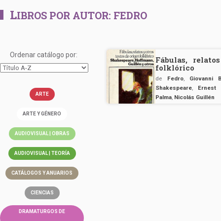
L
IBROS POR AUTOR:
FEDRO
Ordenar catálogo por:
Fábulas, relato
folklórico
de
Fedro
,
Giovanni 
Shakespeare
,
Ernest
ARTE
Palma
,
Nicolás Guillén
ARTE Y GÉNERO
AUDIOVISUAL | OBRAS
AUDIOVISUAL | TEORÍA
CATÁLOGOS Y ANUARIOS
CIENCIAS
DRAMATURGOS DE