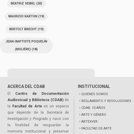
BEATRIZ SEIBEL
(20)
MAURICIO KARTUN
(19)
BERTOLT BRECHT
(19)
JEAN-BAPTISTE POQUELÍN
(MOLIÈRE)
(18)
ACERCA DEL CDAB
INSTITUCIONAL
El
Centro de Documentación
QUIENES SOMOS
Audiovisual y Biblioteca (CDAB)
de
REGLAMENTO Y RESOLUCIONES
la
Facultad de Arte
es un espacio
CDAB: 10 AÑOS
que depende de la
Secretaría de
ARTE Y GÉNERO
Investigación y Posgrado
y nace con
ARTEXVER
la finalidad de resguardar la
FACULTAD DE ARTE
memoria institucional y preservar