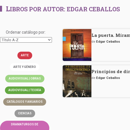
L
IBROS POR AUTOR:
EDGAR CEBALLOS
Ordenar catálogo por:
La puerta. Míram
de
Edgar Ceballos
ARTE
ARTE Y GÉNERO
Principios de di
de
Edgar Ceballos
AUDIOVISUAL | OBRAS
AUDIOVISUAL | TEORÍA
CATÁLOGOS Y ANUARIOS
CIENCIAS
DRAMATURGOS DE