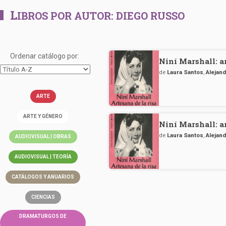
L
IBROS POR AUTOR:
DIEGO RUSSO
Ordenar catálogo por:
Niní Marshall: ar
de
Laura Santos
,
Alejand
ARTE
ARTE Y GÉNERO
Niní Marshall: ar
de
Laura Santos
,
Alejand
AUDIOVISUAL | OBRAS
AUDIOVISUAL | TEORÍA
CATÁLOGOS Y ANUARIOS
CIENCIAS
DRAMATURGOS DE