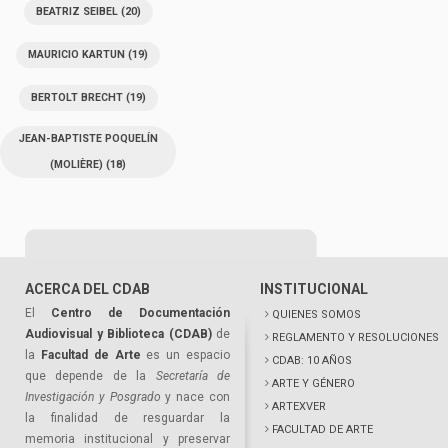
BEATRIZ SEIBEL
(20)
MAURICIO KARTUN
(19)
BERTOLT BRECHT
(19)
JEAN-BAPTISTE POQUELÍN
(MOLIÈRE)
(18)
ACERCA DEL CDAB
INSTITUCIONAL
El
Centro de Documentación
QUIENES SOMOS
Audiovisual y Biblioteca (CDAB)
de
REGLAMENTO Y RESOLUCIONES
la
Facultad de Arte
es un espacio
CDAB: 10 AÑOS
que depende de la
Secretaría de
ARTE Y GÉNERO
Investigación y Posgrado
y nace con
ARTEXVER
la finalidad de resguardar la
FACULTAD DE ARTE
memoria institucional y preservar