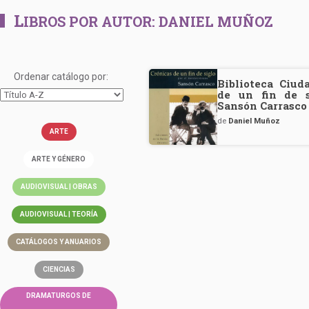
L
IBROS POR AUTOR:
DANIEL MUÑOZ
Ordenar catálogo por:
Biblioteca Ciud
de un fin de s
Sansón Carrasco 
de
Daniel Muñoz
ARTE
ARTE Y GÉNERO
AUDIOVISUAL | OBRAS
AUDIOVISUAL | TEORÍA
CATÁLOGOS Y ANUARIOS
CIENCIAS
DRAMATURGOS DE