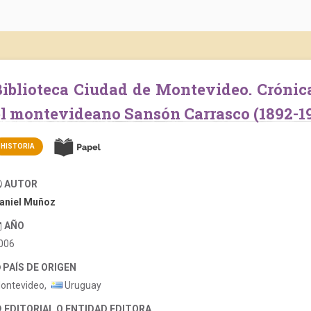
n fin de siglo por
el montevideano Sansón Carrasco (1892-1
HISTORIA
AUTOR
aniel Muñoz
AÑO
006
PAÍS DE ORIGEN
ontevideo,
Uruguay
EDITORIAL O ENTIDAD EDITORA