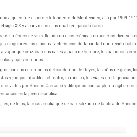
ñoz, quien fue el primer Intendente de Montevideo, allá por 1909-1911
el siglo XIX y alcanzó con ellas una bien ganada fama.
na de la época se vio reflejada en esas crónicas en sus más diversos e
singulares: los sitios característicos de la ciudad que recién había 
 a vapor que cruzaban sus calles a paso de hombre, los balnearios emer
áculos y tipos humanos.
 negros con sus ceremonias del candombe de Reyes, las riñas de gallos, l
s y juegos infantiles, el teatro, la música, los viajes en diligencia por
s, son vistos por Sansón Carrasco y dibujados con su pluma ágil en un e
entonces en la joven república.
, es, de lejos, la más amplia que se ha realizado de la obra de Sansón 