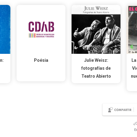
n:
Poésia
Julie Weisz:
La
fotografías de
Vi
Teatro Abierto
nu
¿C
E