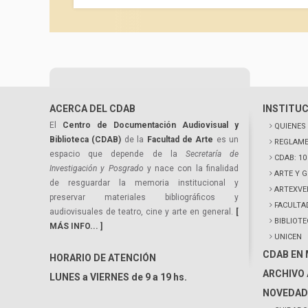
ACERCA DEL CDAB
INSTITU
El
Centro de Documentación Audiovisual y
QUIENES
Biblioteca (CDAB)
de la
Facultad de Arte
es un
REGLAME
espacio que depende de la
Secretaría de
CDAB: 1
Investigación y Posgrado
y nace con la finalidad
ARTE Y 
de resguardar la memoria institucional y
ARTEXVE
preservar materiales bibliográficos y
FACULTA
audiovisuales de teatro, cine y arte en general.
[
BIBLIOT
MÁS INFO... ]
UNICEN
CDAB EN
HORARIO DE ATENCIÓN
ARCHIVO 
LUNES a VIERNES de 9 a 19 hs.
NOVEDAD