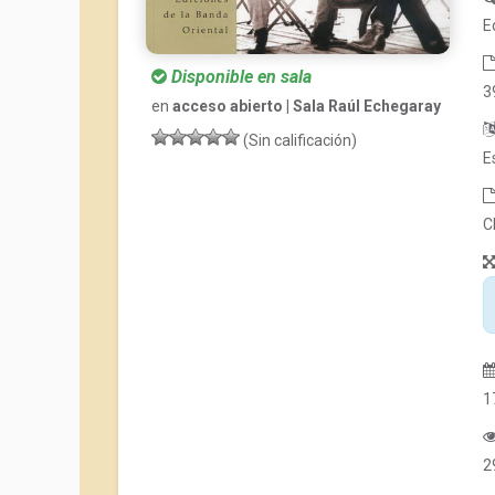
E
Disponible en sala
3
en
acceso abierto | Sala Raúl Echegaray
(Sin calificación)
E
C
1
2