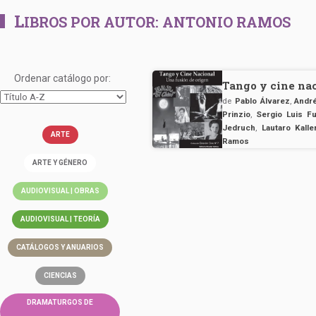
L
IBROS POR AUTOR:
ANTONIO RAMOS
Ordenar catálogo por:
Tango y cine nac
de
Pablo Álvarez
,
Andr
Prinzio
,
Sergio Luis F
Jedruch
,
Lautaro Kalle
ARTE
Ramos
ARTE Y GÉNERO
AUDIOVISUAL | OBRAS
AUDIOVISUAL | TEORÍA
CATÁLOGOS Y ANUARIOS
CIENCIAS
DRAMATURGOS DE