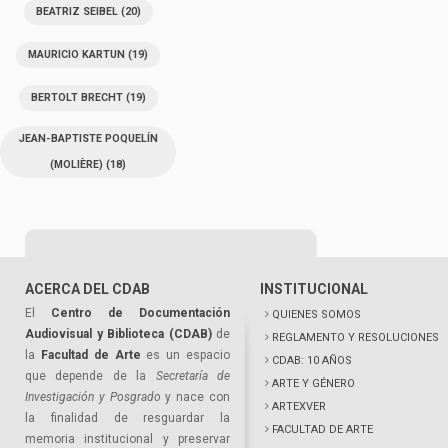
BEATRIZ SEIBEL
(20)
MAURICIO KARTUN
(19)
BERTOLT BRECHT
(19)
JEAN-BAPTISTE POQUELÍN
(MOLIÈRE)
(18)
ACERCA DEL CDAB
INSTITUCIONAL
El
Centro de Documentación
QUIENES SOMOS
Audiovisual y Biblioteca (CDAB)
de
REGLAMENTO Y RESOLUCIONES
la
Facultad de Arte
es un espacio
CDAB: 10 AÑOS
que depende de la
Secretaría de
ARTE Y GÉNERO
Investigación y Posgrado
y nace con
ARTEXVER
la finalidad de resguardar la
FACULTAD DE ARTE
memoria institucional y preservar