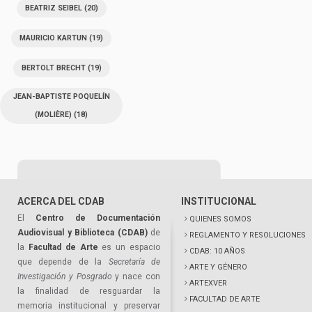
BEATRIZ SEIBEL
(20)
MAURICIO KARTUN
(19)
BERTOLT BRECHT
(19)
JEAN-BAPTISTE POQUELÍN
(MOLIÈRE)
(18)
ACERCA DEL CDAB
INSTITUCIONAL
El
Centro de Documentación
QUIENES SOMOS
Audiovisual y Biblioteca (CDAB)
de
REGLAMENTO Y RESOLUCIONES
la
Facultad de Arte
es un espacio
CDAB: 10 AÑOS
que depende de la
Secretaría de
ARTE Y GÉNERO
Investigación y Posgrado
y nace con
ARTEXVER
la finalidad de resguardar la
FACULTAD DE ARTE
memoria institucional y preservar