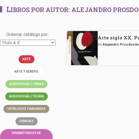
L
IBROS POR AUTOR:
ALEJANDRO PROSDO
Ordenar catálogo por:
Arte siglo XX. P
de
Alejandro Prosdocim
ARTE
ARTE Y GÉNERO
AUDIOVISUAL | OBRAS
AUDIOVISUAL | TEORÍA
CATÁLOGOS Y ANUARIOS
CIENCIAS
DRAMATURGOS DE