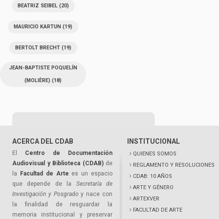
BEATRIZ SEIBEL
(20)
MAURICIO KARTUN
(19)
BERTOLT BRECHT
(19)
JEAN-BAPTISTE POQUELÍN
(MOLIÈRE)
(18)
ACERCA DEL CDAB
INSTITUCIONAL
El
Centro de Documentación
QUIENES SOMOS
Audiovisual y Biblioteca (CDAB)
de
REGLAMENTO Y RESOLUCIONES
la
Facultad de Arte
es un espacio
CDAB: 10 AÑOS
que depende de la
Secretaría de
ARTE Y GÉNERO
Investigación y Posgrado
y nace con
ARTEXVER
la finalidad de resguardar la
FACULTAD DE ARTE
memoria institucional y preservar