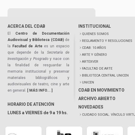
ACERCA DEL CDAB
INSTITUCIONAL
El
Centro de Documentación
QUIENES SOMOS
Audiovisual y Biblioteca (CDAB)
de
REGLAMENTO Y RESOLUCIONES
la
Facultad de Arte
es un espacio
CDAB: 10 AÑOS
que depende de la
Secretaría de
ARTE Y GÉNERO
Investigación y Posgrado
y nace con
ARTEXVER
la finalidad de resguardar la
FACULTAD DE ARTE
memoria institucional y preservar
BIBLIOTECA CENTRAL UNICEN
materiales bibliográficos y
UNICEN
audiovisuales de teatro, cine y arte
CDAB EN MOVIMIENTO
en general.
[ MÁS INFO... ]
ARCHIVO ABIERTO
HORARIO DE ATENCIÓN
NOVEDADES
LUNES a VIERNES de 9 a 19 hs.
CUIDADO SOCIAL. VÍNCULO VIRT