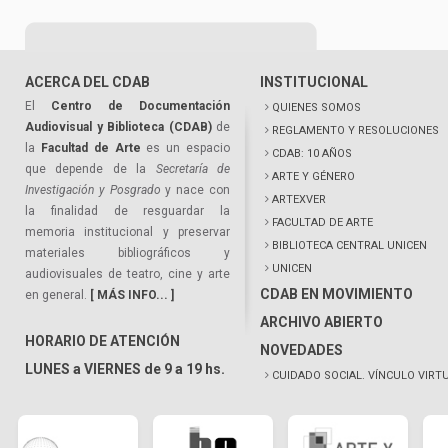
ACERCA DEL CDAB
INSTITUCIONAL
El
Centro de Documentación
QUIENES SOMOS
Audiovisual y Biblioteca (CDAB)
de
REGLAMENTO Y RESOLUCIONES
la
Facultad de Arte
es un espacio
CDAB: 10 AÑOS
que depende de la
Secretaría de
ARTE Y GÉNERO
Investigación y Posgrado
y nace con
ARTEXVER
la finalidad de resguardar la
FACULTAD DE ARTE
memoria institucional y preservar
BIBLIOTECA CENTRAL UNICEN
materiales bibliográficos y
UNICEN
audiovisuales de teatro, cine y arte
CDAB EN MOVIMIENTO
en general.
[ MÁS INFO... ]
ARCHIVO ABIERTO
HORARIO DE ATENCIÓN
NOVEDADES
LUNES a VIERNES de 9 a 19 hs.
CUIDADO SOCIAL. VÍNCULO VIRT