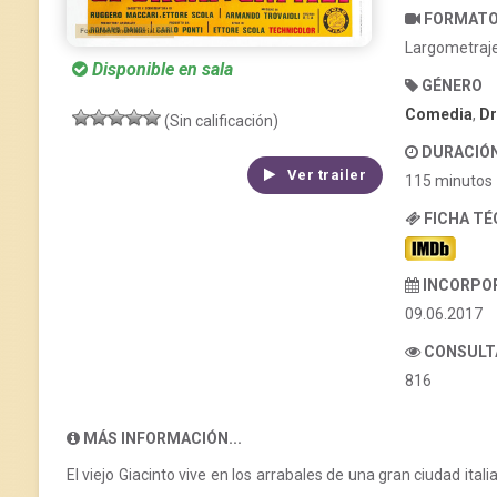
FORMAT
Largometraj
Disponible en sala
GÉNERO
Comedia
,
D
(Sin calificación)
DURACIÓ
Ver trailer
115 minutos
FICHA T
INCORPO
09.06.2017
CONSULT
816
MÁS INFORMACIÓN...
El viejo Giacinto vive en los arrabales de una gran ciudad itali