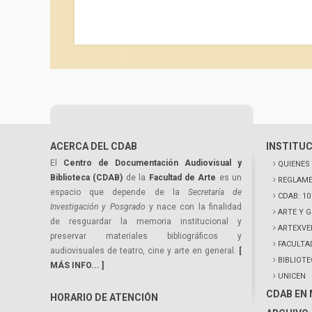
ACERCA DEL CDAB
INSTITU
El
Centro de Documentación Audiovisual y
QUIENES
Biblioteca (CDAB)
de la
Facultad de Arte
es un
REGLAME
espacio que depende de la
Secretaría de
CDAB: 1
Investigación y Posgrado
y nace con la finalidad
ARTE Y 
de resguardar la memoria institucional y
ARTEXVE
preservar materiales bibliográficos y
FACULTA
audiovisuales de teatro, cine y arte en general.
[
BIBLIOT
MÁS INFO... ]
UNICEN
CDAB EN
HORARIO DE ATENCIÓN