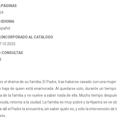
PÁGINAS
59
IDIOMA
spañol
INCORPORADO AL CATÁLOGO
7.10.2025
CONSULTAS
4
es el drama de su familia. El Padre, tras haberse casado con una mujer d
e baja de quien está enamorada. Al quedarse solo, durante un tiempo vig
sta de la familia y no vuelve a saber nada de ella. Mucho tiempo despué
viuda, retorna a la ciudad. La familia es muy pobre y la Hijastra se v
 allí el Padre la encuentra, sin saber quién es, y sólo la intervención de
sto.