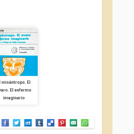
l misántropo. El
varo. El enfermo
imaginario