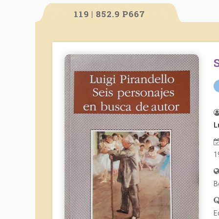
119 | 852.9 P667
L
1
B
E