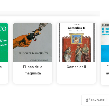
s
El loco de la
Comedias II
E
maquinita
a