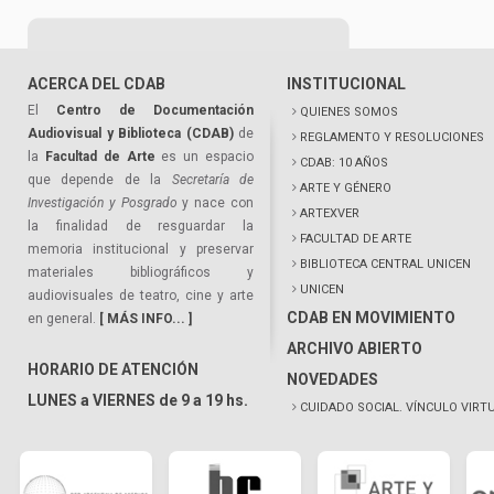
ACERCA DEL CDAB
INSTITUCIONAL
El
Centro de Documentación
QUIENES SOMOS
Audiovisual y Biblioteca (CDAB)
de
REGLAMENTO Y RESOLUCIONES
la
Facultad de Arte
es un espacio
CDAB: 10 AÑOS
que depende de la
Secretaría de
ARTE Y GÉNERO
Investigación y Posgrado
y nace con
ARTEXVER
la finalidad de resguardar la
FACULTAD DE ARTE
memoria institucional y preservar
BIBLIOTECA CENTRAL UNICEN
materiales bibliográficos y
UNICEN
audiovisuales de teatro, cine y arte
CDAB EN MOVIMIENTO
en general.
[ MÁS INFO... ]
ARCHIVO ABIERTO
HORARIO DE ATENCIÓN
NOVEDADES
LUNES a VIERNES de 9 a 19 hs.
CUIDADO SOCIAL. VÍNCULO VIRT