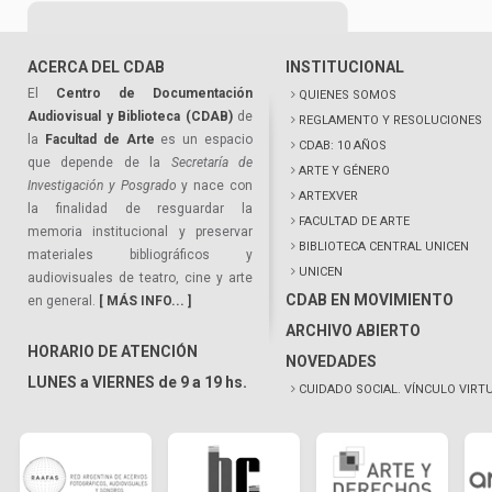
ACERCA DEL CDAB
INSTITUCIONAL
El
Centro de Documentación
QUIENES SOMOS
Audiovisual y Biblioteca (CDAB)
de
REGLAMENTO Y RESOLUCIONES
la
Facultad de Arte
es un espacio
CDAB: 10 AÑOS
que depende de la
Secretaría de
ARTE Y GÉNERO
Investigación y Posgrado
y nace con
ARTEXVER
la finalidad de resguardar la
FACULTAD DE ARTE
memoria institucional y preservar
BIBLIOTECA CENTRAL UNICEN
materiales bibliográficos y
UNICEN
audiovisuales de teatro, cine y arte
CDAB EN MOVIMIENTO
en general.
[ MÁS INFO... ]
ARCHIVO ABIERTO
HORARIO DE ATENCIÓN
NOVEDADES
LUNES a VIERNES de 9 a 19 hs.
CUIDADO SOCIAL. VÍNCULO VIRT