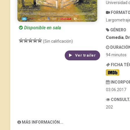
Universidad d
FORMAT
Largometraj
Disponible en sala
GÉNERO
Comedia
,
D
(Sin calificación)
DURACIÓ
94 minutos
Ver trailer
FICHA T
INCORPO
03.06.2017
CONSULT
202
MÁS INFORMACIÓN...