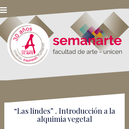
S
k
i
p
t
o
c
o
n
t
e
n
t
“Las lindes” . Introducción a la
alquimia vegetal