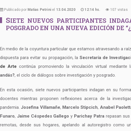
Publicado por
Matias Petrini
el
13.04.2020
12:14 hs.
107 vistas
S
IETE NUEVOS PARTICIPANTES INDAG
POSGRADO EN UNA NUEVA EDICIÓN DE “
En medio de la coyuntura particular que estamos atravesando a raíz
dispuesta para evitar su propagación, la
Secretaría de Investiga
de Arte
continúa promoviendo la vinculación virtual mediante 
andás?
, el ciclo de diálogos sobre investigación y posgrado.
En esta ocasión, siete nuevos participantes indagan en su form
docentes mientras proponen reflexiones acerca de la investiga
pandemia.
Josefina Villamañe
,
Marcelo Stipcich
,
Anabel Paolett
Funaro
,
Jaime Céspedes Gallego
y
Parichay Patra
repasan sus t
remotas, desde sus hogares, apelando al autoregistro como u