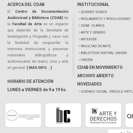
ACERCA DEL CDAB
INSTITUCIONAL
El
Centro de Documentación
QUIENES SOMOS
Audiovisual y Biblioteca (CDAB)
de
REGLAMENTO Y RESOLUCIONES
la
Facultad de Arte
es un espacio
CDAB: 10 AÑOS
que depende de la
Secretaría de
ARTE Y GÉNERO
Investigación y Posgrado
y nace con
ARTEXVER
la finalidad de resguardar la
FACULTAD DE ARTE
memoria institucional y preservar
BIBLIOTECA CENTRAL UNICEN
materiales bibliográficos y
UNICEN
audiovisuales de teatro, cine y arte
CDAB EN MOVIMIENTO
en general.
[ MÁS INFO... ]
ARCHIVO ABIERTO
HORARIO DE ATENCIÓN
NOVEDADES
LUNES a VIERNES de 9 a 19 hs.
CUIDADO SOCIAL. VÍNCULO VIRT