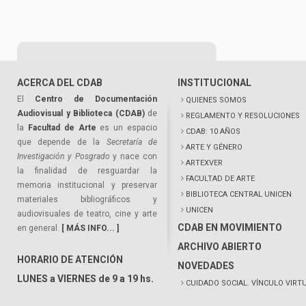
ACERCA DEL CDAB
INSTITUCIONAL
El
Centro de Documentación
QUIENES SOMOS
Audiovisual y Biblioteca (CDAB)
de
REGLAMENTO Y RESOLUCIONES
la
Facultad de Arte
es un espacio
CDAB: 10 AÑOS
que depende de la
Secretaría de
ARTE Y GÉNERO
Investigación y Posgrado
y nace con
ARTEXVER
la finalidad de resguardar la
FACULTAD DE ARTE
memoria institucional y preservar
BIBLIOTECA CENTRAL UNICEN
materiales bibliográficos y
UNICEN
audiovisuales de teatro, cine y arte
CDAB EN MOVIMIENTO
en general.
[ MÁS INFO... ]
ARCHIVO ABIERTO
HORARIO DE ATENCIÓN
NOVEDADES
LUNES a VIERNES de 9 a 19 hs.
CUIDADO SOCIAL. VÍNCULO VIRT