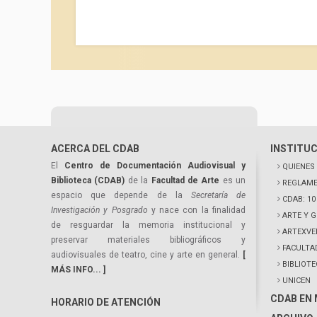
ACERCA DEL CDAB
INSTITU
El
Centro de Documentación Audiovisual y
QUIENES
Biblioteca (CDAB)
de la
Facultad de Arte
es un
REGLAME
espacio que depende de la
Secretaría de
CDAB: 1
Investigación y Posgrado
y nace con la finalidad
ARTE Y 
de resguardar la memoria institucional y
ARTEXVE
preservar materiales bibliográficos y
FACULTA
audiovisuales de teatro, cine y arte en general.
[
BIBLIOT
MÁS INFO... ]
UNICEN
CDAB EN
HORARIO DE ATENCIÓN