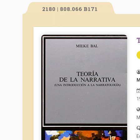
2180 | 808.066 B171
M
1
M
E