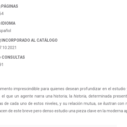
PÁGINAS
64
IDIOMA
spañol
INCORPORADO AL CATÁLOGO
7.10.2021
CONSULTAS
91
rumento imprescindible para quienes desean profundizar en el estudio y
n el que un agente narra una historia; la
historia
, determinada present
as de cada uno de estos niveles, y su relación mutua, se ilustran con 
 hacen de este breve pero denso estudio una pieza clave en la moderna ap