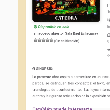
1
Disponible en sala
E
en
acceso abierto | Sala Raúl Echegaray
(Sin calificación)
0
9
SINOPSIS:
La presente obra aspira a convertirse en un inst
partida, se distinguen tres conceptos: el
texto
, e
cronológica de acontecimientos. Las leyes intern
autora y la rigurosa articulación de la exposición
También puede interesarte...