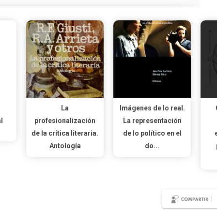
La
Imágenes de lo real.
l
profesionalización
La representación
de la crítica literaria.
de lo político en el
Antología
do...