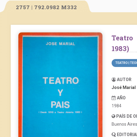
2757 | 792.0982 M332
Teatro y país (desde 1810 a Teatro Abierto
1983)
TEATRO | TEO
AUTOR
José Marial
AÑO
1984
PAÍS DE 
Buenos Aire
EDITORIA