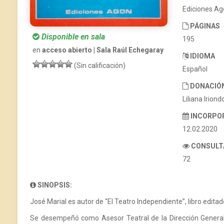
Ediciones A
PÁGINAS
Disponible en sala
195
en
acceso abierto | Sala Raúl Echegaray
IDIOMA
(Sin calificación)
Español
DONACIÓ
Liliana Iriond
INCORPO
12.02.2020
CONSULT
72
SINOPSIS:
José Marial es autor de “El Teatro Independiente”, libro edita
Se desempeñó como Asesor Teatral de la Dirección General 