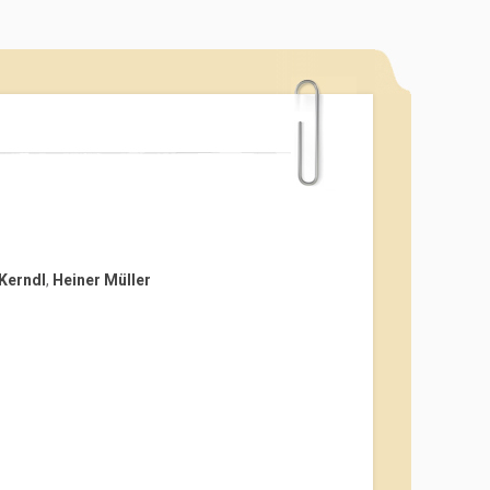
 Kerndl
,
Heiner Müller