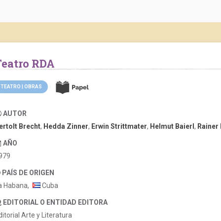
Teatro RDA
TEATRO | OBRAS
AUTOR
ertolt Brecht
,
Hedda Zinner
,
Erwin Strittmater
,
Helmut Baierl
,
Rainer
AÑO
979
PAÍS DE ORIGEN
a Habana,
Cuba
EDITORIAL O ENTIDAD EDITORA
ditorial Arte y Literatura