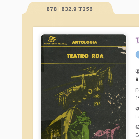
878 | 832.9 T256
B
1
L
E