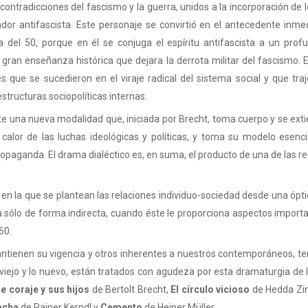
ontradicciones del fascismo y la guerra, unidos a la incorporación de 
hador antifascista. Este personaje se convirtió en el antecedente i
 del 50, porque en él se conjuga el espíritu antifascista a un profu
a gran enseñanza histórica que dejara la derrota militar del fascismo.
s que se sucedieron en el viraje radical del sistema social y que tra
tructuras sociopolíticas internas.
te una nueva modalidad que, iniciada por Brecht, toma cuerpo y se extie
 calor de las luchas ideológicas y políticas, y toma su modelo esenci
ropaganda. El drama dialéctico es, en suma, el producto de una de las r
en la que se plantean las relaciones individuo-sociedad desde una óptic
sólo de forma indirecta, cuando éste le proporciona aspectos importan
60.
ienen su vigencia y otros inherentes a nuestros contemporáneos, tema
o viejo y lo nuevo, están tratados con agudeza por esta dramaturgia d
 coraje y sus hijos
de Bertolt Brecht,
El círculo vicioso
de Hedda Zi
acha
de Rainer Kerndl y
Cemento
de Heiner Müller.