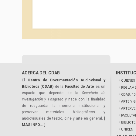
ACERCA DEL CDAB
INSTITU
El
Centro de Documentación Audiovisual y
QUIENES
Biblioteca (CDAB)
de la
Facultad de Arte
es un
REGLAME
espacio que depende de la
Secretaría de
CDAB: 1
Investigación y Posgrado
y nace con la finalidad
ARTE Y 
de resguardar la memoria institucional y
ARTEXVE
preservar materiales bibliográficos y
FACULTA
audiovisuales de teatro, cine y arte en general.
[
BIBLIOT
MÁS INFO... ]
UNICEN