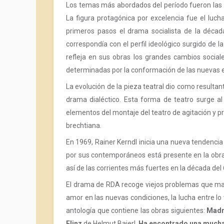
Los temas más abordados del período fueron las c
La figura protagónica por excelencia fue el luc
primeros pasos el drama socialista de la década
correspondía con el perfil ideológico surgido de l
refleja en sus obras los grandes cambios sociale
determinadas por la conformación de las nuevas es
La evolución de la pieza teatral dio como resultan
drama dialéctico. Esta forma de teatro surge al
elementos del montaje del teatro de agitación y p
brechtiana.
En 1969, Rainer Kerndl inicia una nueva tendencia 
por sus contemporáneos está presente en la obra 
así de las corrientes más fuertes en la década del 
El drama de RDA recoge viejos problemas que mant
amor en las nuevas condiciones, la lucha entre l
antología que contiene las obras siguientes:
Madre
Flinz
de Helmut Baierl,
Ha encontrado una much