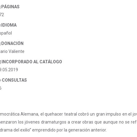
PÁGINAS
72
IDIOMA
spañol
DONACIÓN
ario Valiente
INCORPORADO AL CATÁLOGO
9.05.2019
CONSULTAS
6
mocrática Alemana, el quehacer teatral cobró un gran impulso en el jov
omenzaron los jóvenes dramaturgos a crear obras que aunque no se refe
drama del exilio” emprendido por la generación anterior.